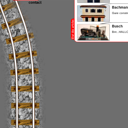
contact
Bachman
Gare constr
Busch
Brrr...HALL
Busch
Attention rad
Busch
Tour SMART.
Busch
SMART auto-
Busch
Petit décor.
Busch
" Love cara