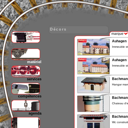
Décors
marque
Auhagen
gare
Immeuble st
Auhagen
matériel
Immeuble st
services
Bachman
Hangar marc
compétences
Bachman
Chateau d'e
agenda
Bachman
Wc construi