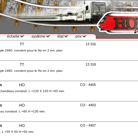
échelle
système
état
prix
TT
13 316
yle 1960. convient pour le Ho en 2 ém. plan.
TT
13 318
yle 1960. convient pour le Ho en 2 ém. plan.
n
HO
CO - 4405
handises construit. L =120 X 120 H =65 mm.
n
HO
CO - 4403
au construit. L =60 H =130 mm.
n
HO
CO - 4407
t. L =50 X 50 H =50 mm.