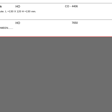
n
HO
CO - 4406
uite. L =130 X 120 H =130 mm.
HO
7650
OWEEN.......
HO
7641
ar.....
HO
1001
 Livré avec 2 voitures.
HO
1000
marché. Livré avec une voiture.
HO
9631
HO
Alternatif
5425
vane" avec éclairage.