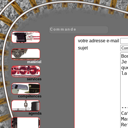
Commande
votre adresse e-mail
gare
sujet
matériel
services
compétences
agenda