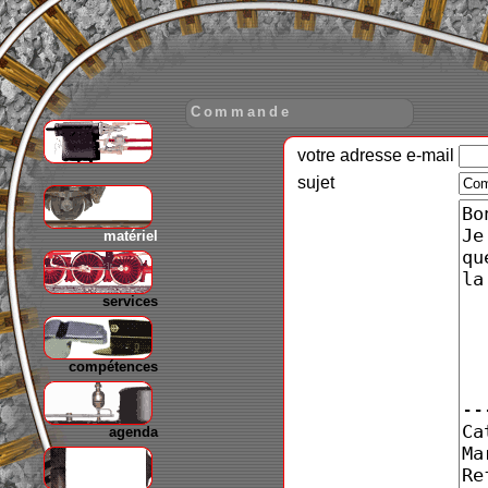
Commande
votre adresse e-mail
gare
sujet
matériel
services
compétences
agenda