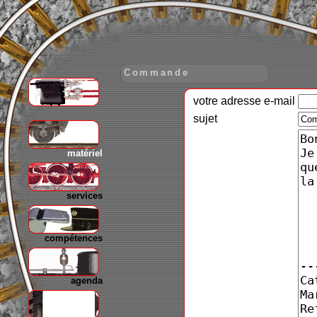
Commande
votre adresse e-mail
gare
sujet
matériel
services
compétences
agenda