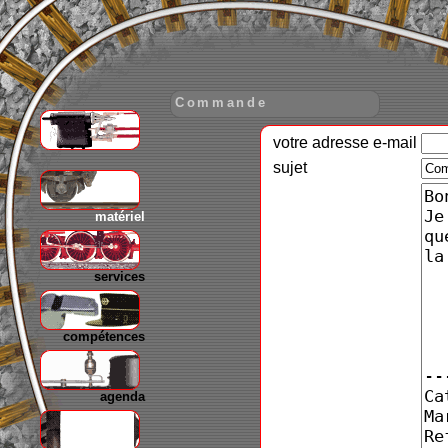
Commande
votre adresse e-mail
gare
sujet
matériel
services
compétences
agenda