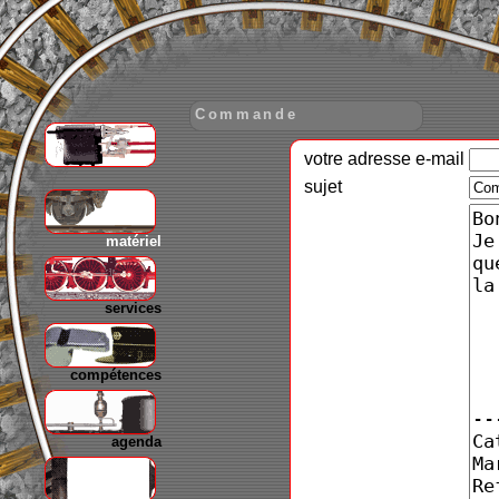
Commande
votre adresse e-mail
gare
sujet
matériel
services
compétences
agenda