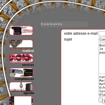
Commande
votre adresse e-mail
gare
sujet
matériel
services
compétences
agenda