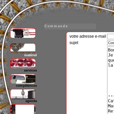
Commande
votre adresse e-mail
gare
sujet
matériel
services
compétences
agenda