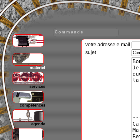
Commande
votre adresse e-mail
gare
sujet
matériel
services
compétences
agenda