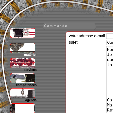
Commande
votre adresse e-mail
gare
sujet
matériel
services
compétences
agenda