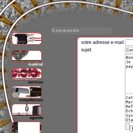
Commande
votre adresse e-mail
gare
sujet
matériel
services
compétences
agenda