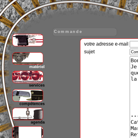
Commande
votre adresse e-mail
gare
sujet
matériel
services
compétences
agenda