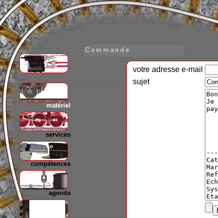
Commande
votre adresse e-mail
gare
sujet
matériel
services
compétences
agenda