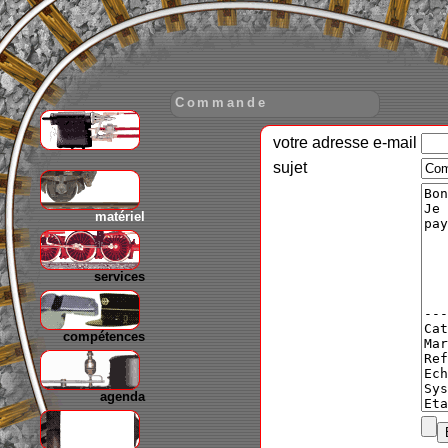
Commande
votre adresse e-mail
gare
sujet
matériel
services
compétences
agenda