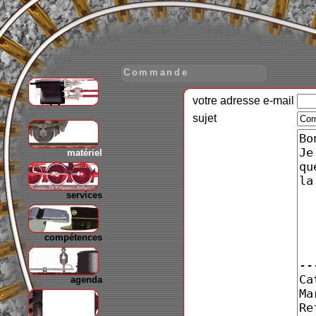
Commande
votre adresse e-mail
gare
sujet
matériel
services
compétences
agenda