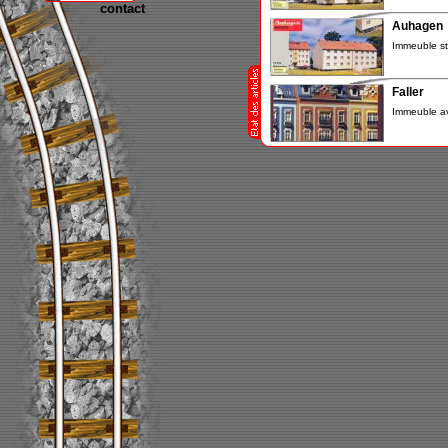
contact
Auhagen
Immeuble st
Faller
Immeuble a
Kibri
Immeuble av
Kibri
2 Maisons.
Vero
Poste.
Vollmer
2 stands for
-INCONN
Marque PLA