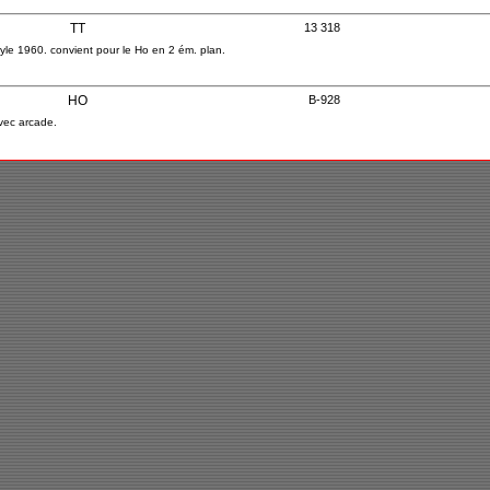
TT
13 318
yle 1960. convient pour le Ho en 2 ém. plan.
HO
B-928
vec arcade.
N
B-7174
ec brasserie.
N
B-7146
HO
182 35 737
029
HO
3625
ains.
U-
HO
2901-198
STICVILLE. Villa US.