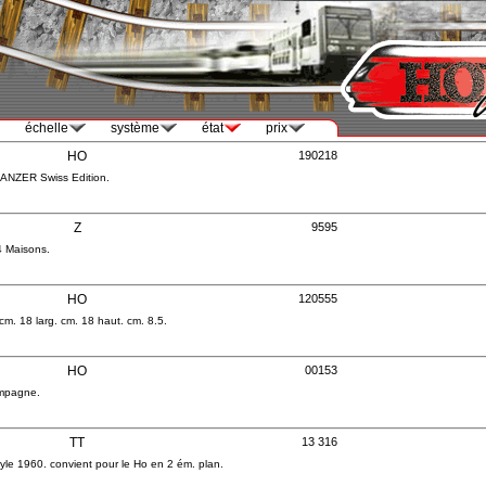
échelle
système
état
prix
HO
190218
ANZER Swiss Edition.
Z
9595
4 Maisons.
HO
120555
m. 18 larg. cm. 18 haut. cm. 8.5.
HO
00153
mpagne.
TT
13 316
yle 1960. convient pour le Ho en 2 ém. plan.