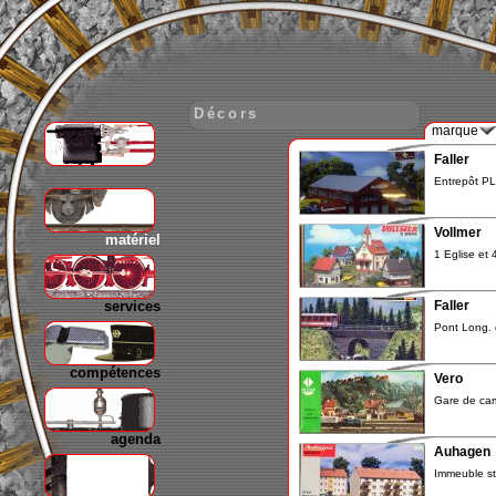
Décors
marque
Faller
gare
Entrepôt PL
Vollmer
matériel
1 Eglise et 
services
Faller
Pont Long. c
compétences
Vero
Gare de ca
agenda
Auhagen
Immeuble st