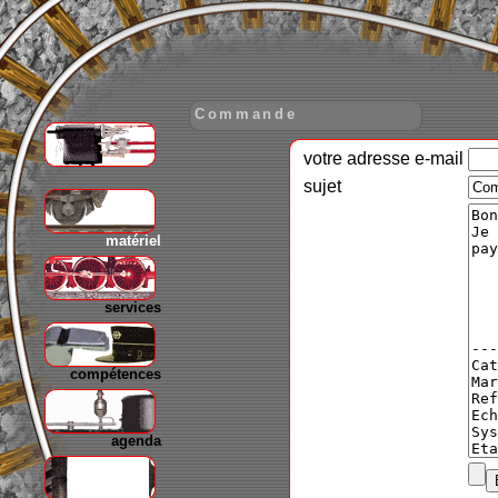
Commande
votre adresse e-mail
gare
sujet
matériel
services
compétences
agenda