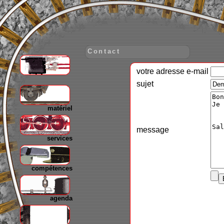
Contact
votre adresse e-mail
gare
sujet
matériel
message
services
compétences
agenda