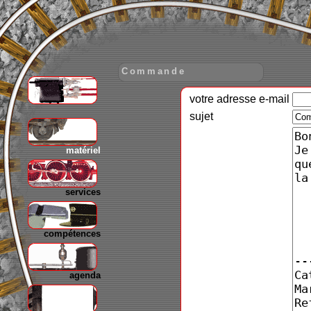
Commande
votre adresse e-mail
gare
sujet
matériel
services
compétences
agenda