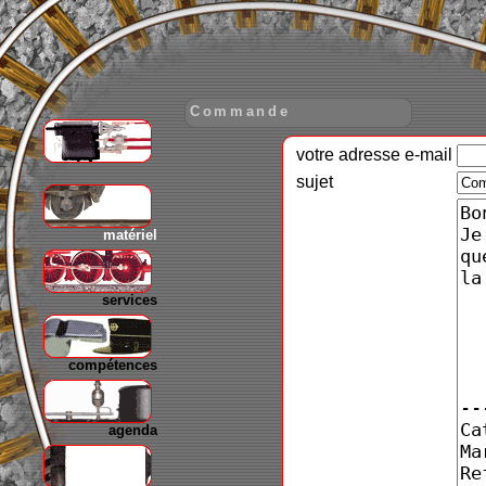
Commande
votre adresse e-mail
gare
sujet
matériel
services
compétences
agenda