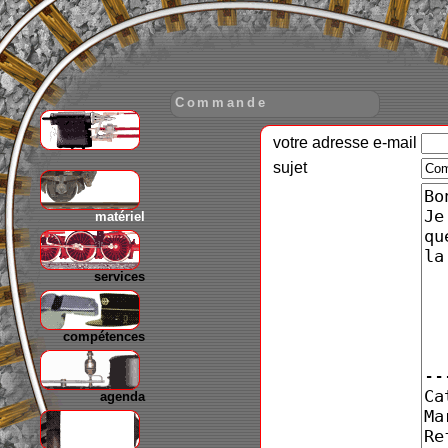
Commande
votre adresse e-mail
gare
sujet
matériel
services
compétences
agenda