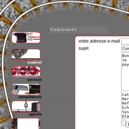
Commande
votre adresse e-mail
gare
sujet
matériel
services
compétences
agenda