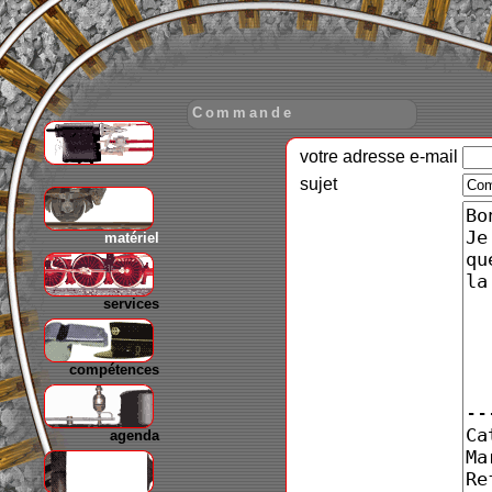
Commande
votre adresse e-mail
gare
sujet
matériel
services
compétences
agenda