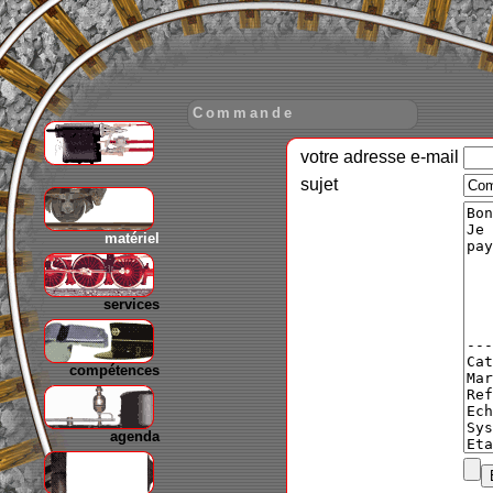
Commande
votre adresse e-mail
gare
sujet
matériel
services
compétences
agenda