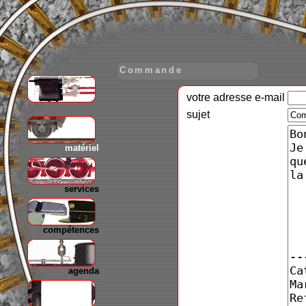
Commande
votre adresse e-mail
gare
sujet
matériel
services
compétences
agenda