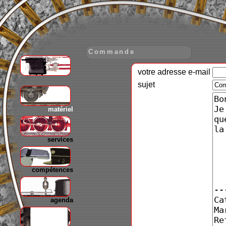
Commande
votre adresse e-mail
gare
sujet
matériel
services
compétences
agenda