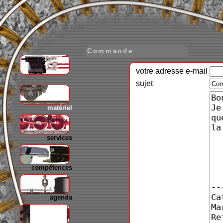
Commande
votre adresse e-mail
gare
sujet
matériel
services
compétences
agenda