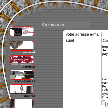
Commande
votre adresse e-mail
gare
sujet
matériel
services
compétences
agenda