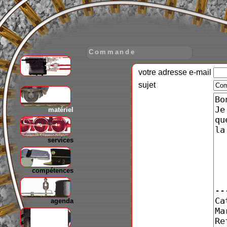
Commande
votre adresse e-mail
gare
sujet
matériel
services
compétences
agenda