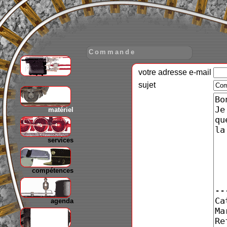
Commande
votre adresse e-mail
gare
sujet
matériel
services
compétences
agenda