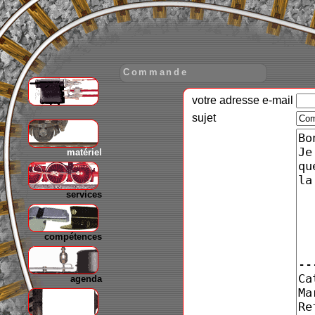
Commande
votre adresse e-mail
gare
sujet
matériel
services
compétences
agenda