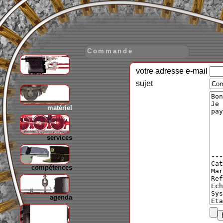
Commande
votre adresse e-mail
gare
sujet
matériel
services
compétences
agenda