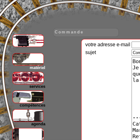
Commande
votre adresse e-mail
gare
sujet
matériel
services
compétences
agenda