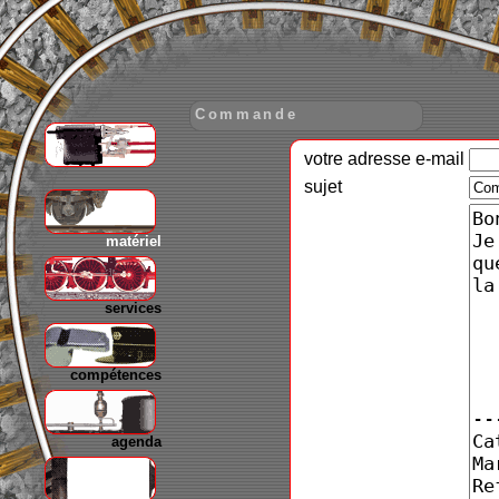
Commande
votre adresse e-mail
gare
sujet
matériel
services
compétences
agenda