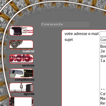
Commande
votre adresse e-mail
gare
sujet
matériel
services
compétences
agenda