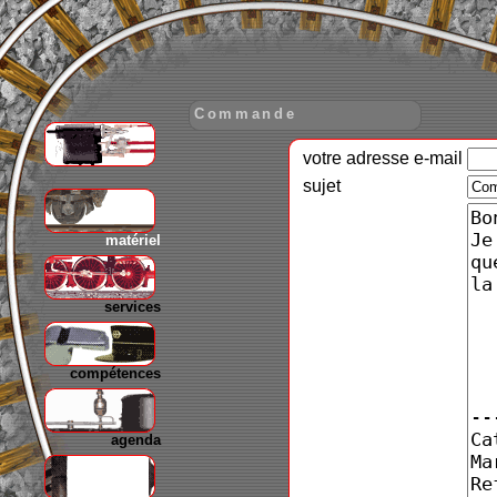
Commande
votre adresse e-mail
gare
sujet
matériel
services
compétences
agenda