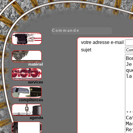
Commande
votre adresse e-mail
gare
sujet
matériel
services
compétences
agenda