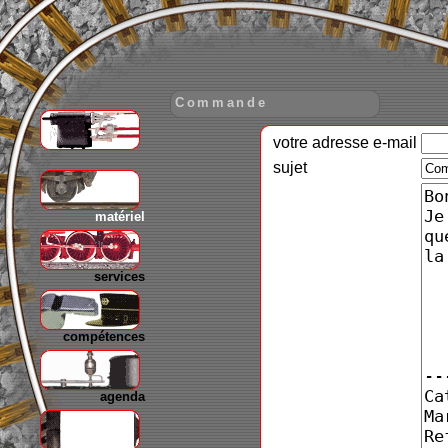
Commande
votre adresse e-mail
gare
sujet
matériel
services
compétences
agenda