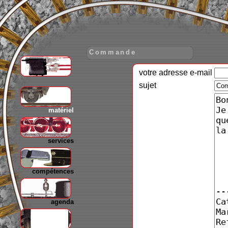
Commande
votre adresse e-mail
gare
sujet
matériel
services
compétences
agenda