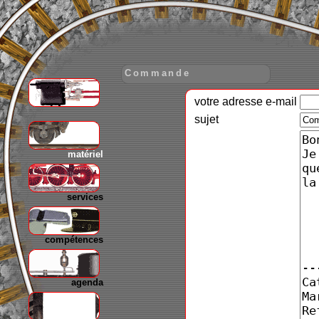
Commande
votre adresse e-mail
gare
sujet
matériel
services
compétences
agenda