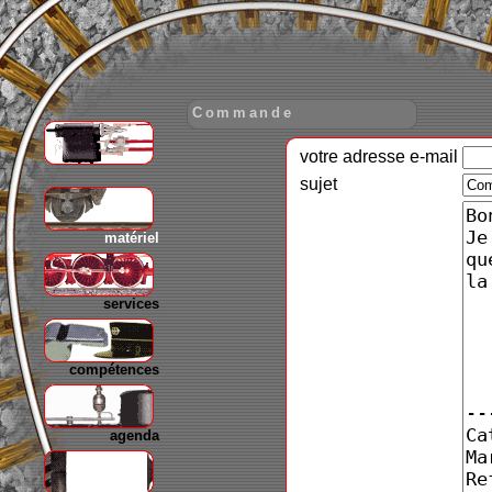
Commande
votre adresse e-mail
gare
sujet
matériel
services
compétences
agenda