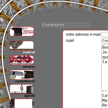
Commande
votre adresse e-mail
gare
sujet
matériel
services
compétences
agenda