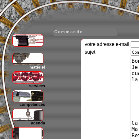
Commande
votre adresse e-mail
gare
sujet
matériel
services
compétences
agenda