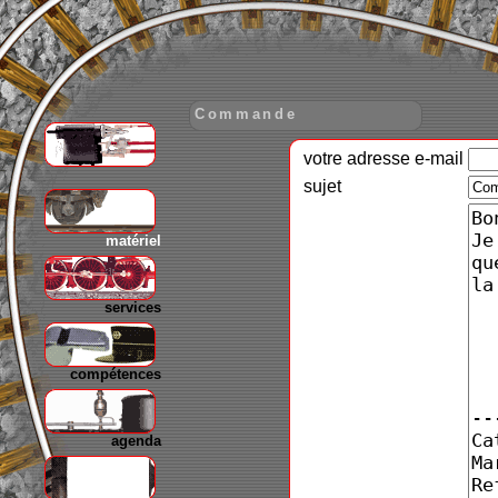
Commande
votre adresse e-mail
gare
sujet
matériel
services
compétences
agenda