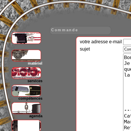
Commande
votre adresse e-mail
gare
sujet
matériel
services
compétences
agenda