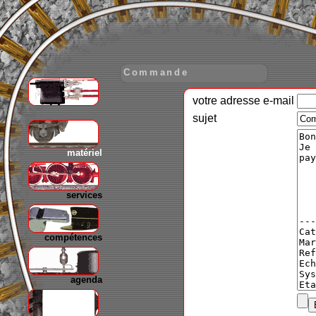
Commande
votre adresse e-mail
gare
sujet
matériel
services
compétences
agenda