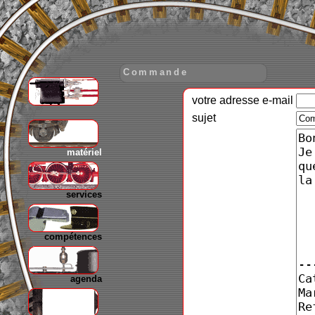
Commande
votre adresse e-mail
gare
sujet
matériel
services
compétences
agenda