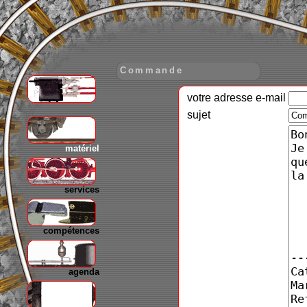
Commande
votre adresse e-mail
gare
sujet
matériel
services
compétences
agenda