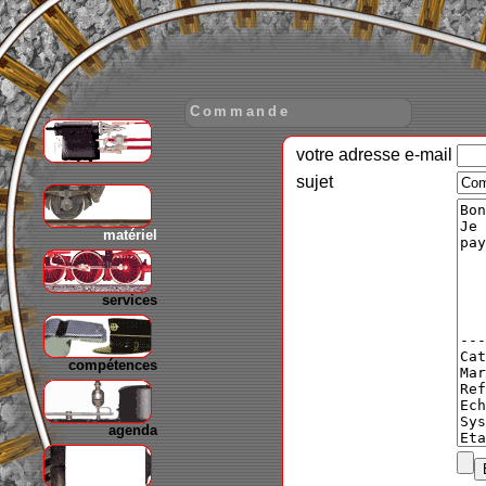
Commande
votre adresse e-mail
gare
sujet
matériel
services
compétences
agenda