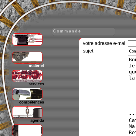
Commande
votre adresse e-mail
gare
sujet
matériel
services
compétences
agenda